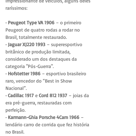
impressionante de veículos, alguns deles 
raríssimos:
· Peugeot Type VA 1906
 – o primeiro 
Peugeot de quatro rodas a rodar no 
Brasil, totalmente restaurado.
· Jaguar XJ220 1993
 – superesportivo 
britânico de produção limitada, 
considerado um dos destaques da 
categoria "Pós-Guerra".
· Hofstetter 1986
 – esportivo brasileiro 
raro, vencedor do “Best in Show 
Nacional”.
· Cadillac 1917
 e 
Cord 812 1937
 – joias da 
era pré-guerra, restauradas com 
perfeição.
· Karmann-Ghia Porsche 4Cam 1966
 – 
lendário carro de corrida que fez história 
no Brasil.