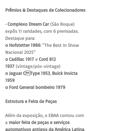
Prêmios & Destaques de Colecionadores
· Complexo Dream Car
 (São Roque) 
expôs 11 raridades, com 6 premiadas. 
Destaque para:
o Hofstetter 1986
: “The Best in Show 
Nacional 2025”
o Cadillac 1917
 e 
Cord 812 
1937
 (víntage/pós-vintage)
o Jaguar CType 1953
, 
Buick Invicta 
1959
o Ford General bombeiro 1979
Estrutura e Feira de Peças
Além da exposição, o EBAA contou com 
a 
maior feira de peças e serviços 
automotivos antigos da América Latina
, 