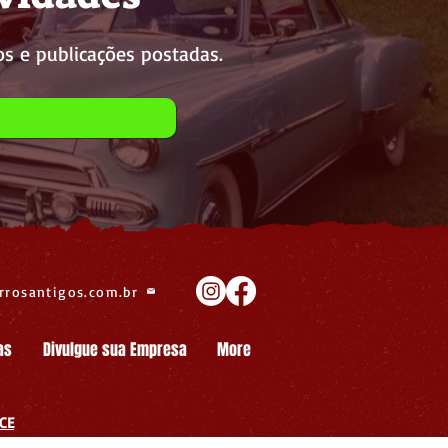
s e publicações postadas.
rrosantigos.com.br
as
Divulgue sua Empresa
More
CE