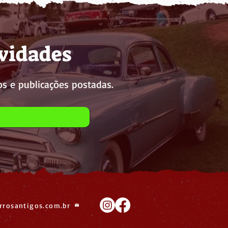
ovidades
s e publicações postadas.
rrosantigos.com.br