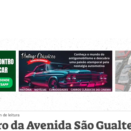
r bacanas para curtir com os seus amigos e a sua família!
 de Encontros
Publique um Encontro
Novidades e Coberturas
n de leitura
o da Avenida São Gualt