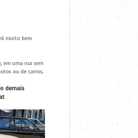
erá muito bem 
P), em uma rua sem 
otos ou de carros. 
os demais 
at