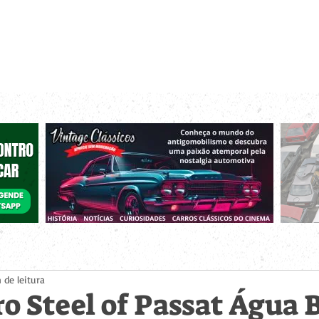
r bacanas para curtir com os seus amigos e a sua família!
 de Encontros
Publique um Encontro
Novidades e Coberturas
 de leitura
o Steel of Passat Água 