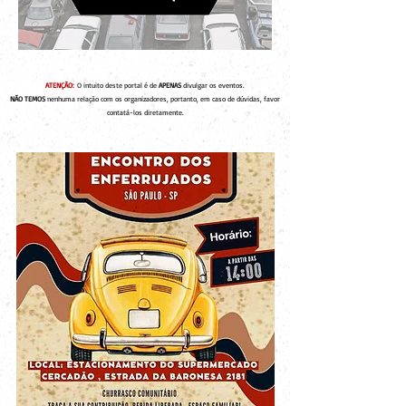
ATENÇÃO:
O intuito deste portal é de
APENAS
divulgar os eventos.
NÃO TEMOS
nenhuma relação com os organizadores, portanto, em caso de dúvidas, favor
contatá-los diretamente.