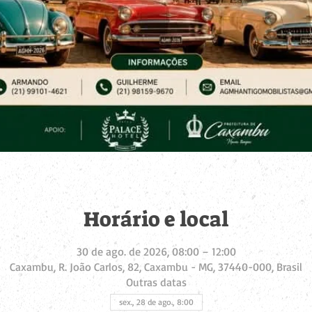
Horário e local
30 de ago. de 2026, 08:00 – 12:00
Caxambu, R. João Carlos, 82, Caxambu - MG, 37440-000, Brasil
Outras datas
sex., 28 de ago., 8:00