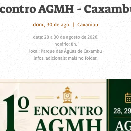
encontro AGMH - Caxamb
dom., 30 de ago.
  |  
Caxambu
data: 28 a 30 de agosto de 2026.
horário: 8h.
local: Parque das Águas de Caxambu
infos. adicionais: mais no folder.