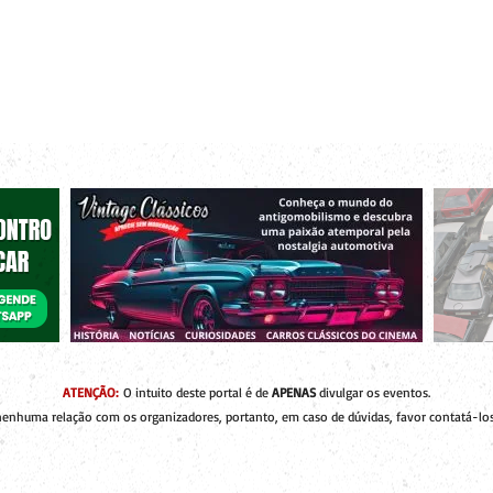
r bacanas para curtir com os seus amigos e a sua família!
 de Encontros
Publique um Encontro
Novidades e Coberturas
ATENÇÃO:
O intuito deste portal é de
APENAS
divulgar os eventos.
enhuma relação com os organizadores, portanto, em caso de dúvidas, favor contatá-los