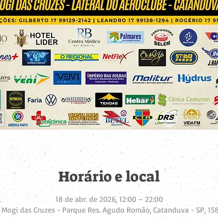
Horário e local
18 de abr. de 2026, 12:00 – 22:00
 Mogi das Cruzes - Parque Res. Agudo Romão, Catanduva - SP, 158