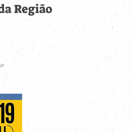
 da Região
SP