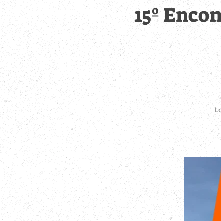
15º Encon
L