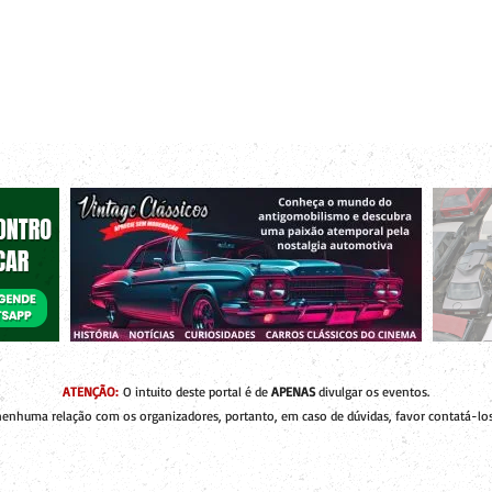
r bacanas para curtir com os seus amigos e a sua família!
 de Encontros
Publique um Encontro
Novidades e Coberturas
ATENÇÃO:
O intuito deste portal é de
APENAS
divulgar os eventos.
enhuma relação com os organizadores, portanto, em caso de dúvidas, favor contatá-los