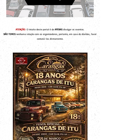
ATENÇÃO:
O intuito deste portal é de
APENAS
divulgar os eventos.
NÃO TEMOS
nenhuma relação com os organizadores, portanto, em caso de dúvidas, favor
contatá-los diretamente.