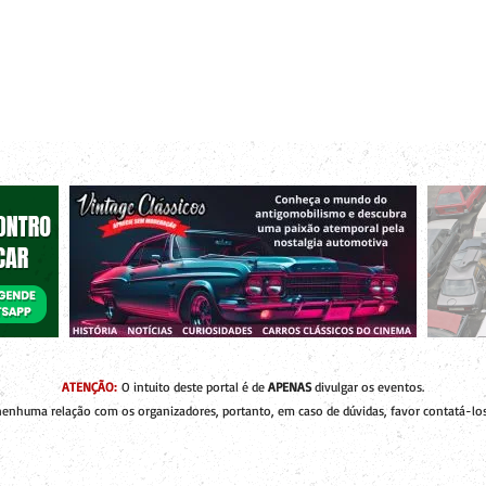
r bacanas para curtir com os seus amigos e a sua família!
 de Encontros
Publique um Encontro
Novidades e Coberturas
ATENÇÃO:
O intuito deste portal é de
APENAS
divulgar os eventos.
enhuma relação com os organizadores, portanto, em caso de dúvidas, favor contatá-los