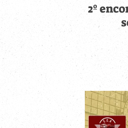
2º enco
s