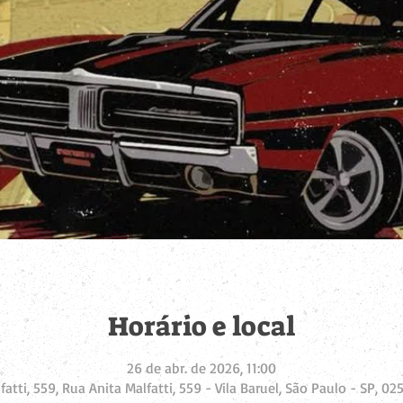
Horário e local
26 de abr. de 2026, 11:00
atti, 559, Rua Anita Malfatti, 559 - Vila Baruel, São Paulo - SP, 02