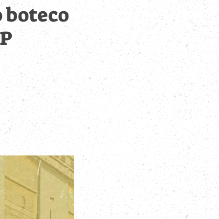
o boteco
SP