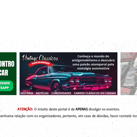
r bacanas para curtir com os seus amigos e a sua família!
 de Encontros
Publique um Encontro
Novidades e Coberturas
ATENÇÃO:
O intuito deste portal é de
APENAS
divulgar os eventos.
enhuma relação com os organizadores, portanto, em caso de dúvidas, favor contatá-los