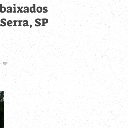
ebaixados
Serra, SP
- SP