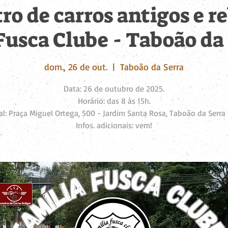
tro de carros antigos e r
Fusca Clube - Taboão da 
dom., 26 de out.
  |  
Taboão da Serra
Data: 26 de outubro de 2025.
Horário: das 8 às 15h.
al: Praça Miguel Ortega, 500 - Jardim Santa Rosa, Taboão da Serra 
Infos. adicionais: vem!