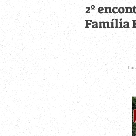
2º encon
Família 
Loc