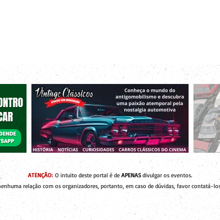
r bacanas para curtir com os seus amigos e a sua família!
 de Encontros
Publique um Encontro
Novidades e Coberturas
ATENÇÃO:
O intuito deste portal é de
APENAS
divulgar os eventos.
enhuma relação com os organizadores, portanto, em caso de dúvidas, favor contatá-los