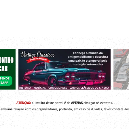
r bacanas para curtir com os seus amigos e a sua família!
 de Encontros
Publique um Encontro
Novidades e Coberturas
ATENÇÃO:
O intuito deste portal é de
APENAS
divulgar os eventos.
enhuma relação com os organizadores, portanto, em caso de dúvidas, favor contatá-los