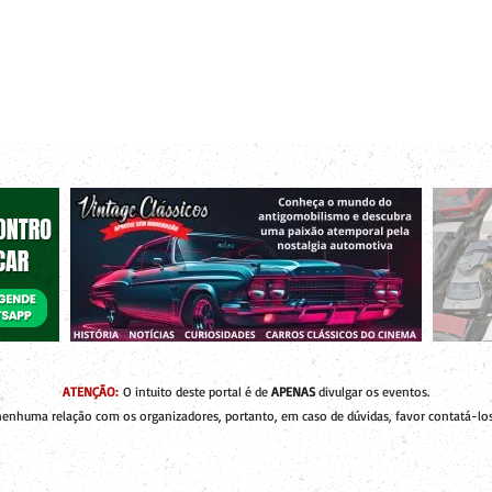
r bacanas para curtir com os seus amigos e a sua família!
 de Encontros
Publique um Encontro
Novidades e Coberturas
ATENÇÃO:
O intuito deste portal é de
APENAS
divulgar os eventos.
enhuma relação com os organizadores, portanto, em caso de dúvidas, favor contatá-los