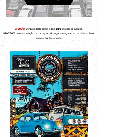
ATENÇÃO:
O intuito deste portal é de
APENAS
divulgar os eventos.
NÃO TEMOS
nenhuma relação com os organizadores, portanto, em caso de dúvidas, favor
contatá-los diretamente.