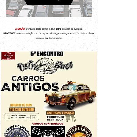
ATENÇÃO:
O intuito deste portal é de
APENAS
divulgar os eventos.
NÃO TEMOS
nenhuma relação com os organizadores, portanto, em caso de dúvidas, favor
contatá-los diretamente.