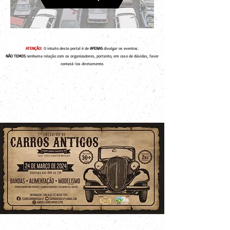
ATENÇÃO:
O intuito deste portal é de
APENAS
divulgar os eventos.
NÃO TEMOS
nenhuma relação com os organizadores, portanto, em caso de dúvidas, favor
contatá-los diretamente.