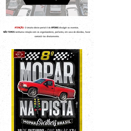
ATENÇÃO:
O intuito deste portal é de
APENAS
divulgar os eventos.
NÃO TEMOS
nenhuma relação com os organizadores, portanto, em caso de dúvidas, favor
contatá-los diretamente.