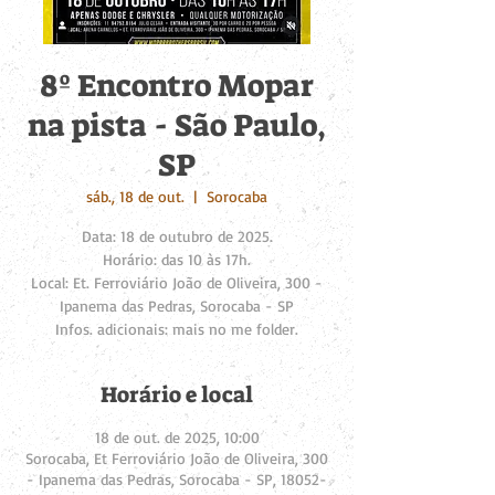
8º Encontro Mopar
na pista - São Paulo,
SP
sáb., 18 de out.
  |  
Sorocaba
Data: 18 de outubro de 2025.
Horário: das 10 às 17h.
Local: Et. Ferroviário João de Oliveira, 300 -
Ipanema das Pedras, Sorocaba - SP
Infos. adicionais: mais no me folder.
Horário e local
18 de out. de 2025, 10:00
Sorocaba, Et Ferroviário João de Oliveira, 300
- Ipanema das Pedras, Sorocaba - SP, 18052-