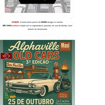
ATENÇÃO:
O intuito deste portal é de
APENAS
divulgar os eventos.
NÃO TEMOS
nenhuma relação com os organizadores, portanto, em caso de dúvidas, favor
contatá-los diretamente.