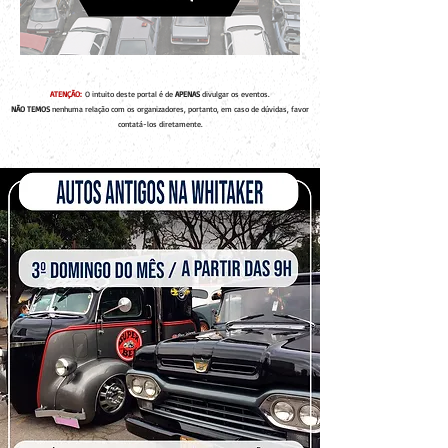
ATENÇÃO:
O intuito deste portal é de
APENAS
divulgar os eventos.
NÃO TEMOS
nenhuma relação com os organizadores, portanto, em caso de dúvidas, favor
contatá-los diretamente.