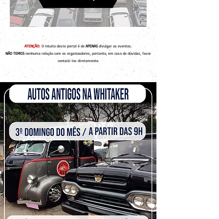
ATENÇÃO:
O intuito deste portal é de
APENAS
divulgar os eventos.
NÃO TEMOS
nenhuma relação com os organizadores, portanto, em caso de dúvidas, favor
contatá-los diretamente.