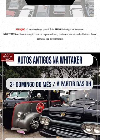
ATENÇÃO:
O intuito deste portal é de
APENAS
divulgar os eventos.
NÃO TEMOS
nenhuma relação com os organizadores, portanto, em caso de dúvidas, favor
contatá-los diretamente.