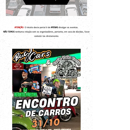
ATENÇÃO:
O intuito deste portal é de
APENAS
divulgar os eventos.
NÃO TEMOS
nenhuma relação com os organizadores, portanto, em caso de dúvidas, favor
contatá-los diretamente.