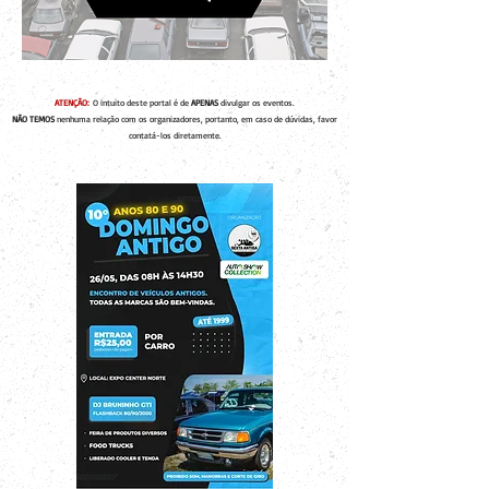
ATENÇÃO:
O intuito deste portal é de
APENAS
divulgar os eventos.
NÃO TEMOS
nenhuma relação com os organizadores, portanto, em caso de dúvidas, favor
contatá-los diretamente.