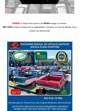
ATENÇÃO:
O intuito deste portal é de
APENAS
divulgar os eventos.
NÃO TEMOS
nenhuma relação com os organizadores, portanto, em caso de dúvidas, favor
contatá-los diretamente.