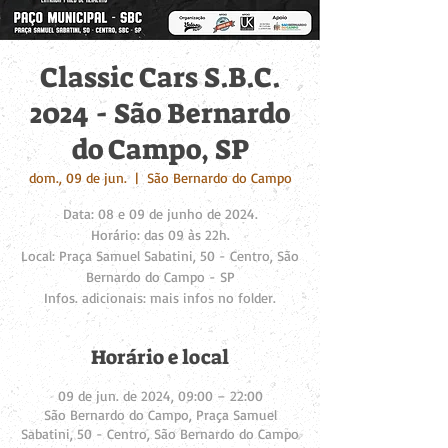
Classic Cars S.B.C.
2024 - São Bernardo
do Campo, SP
dom., 09 de jun.
  |  
São Bernardo do Campo
Data: 08 e 09 de junho de 2024.
Horário: das 09 às 22h.
Local: Praça Samuel Sabatini, 50 - Centro, São
Bernardo do Campo - SP
Infos. adicionais: mais infos no folder.
Horário e local
09 de jun. de 2024, 09:00 – 22:00
São Bernardo do Campo, Praça Samuel
Sabatini, 50 - Centro, São Bernardo do Campo