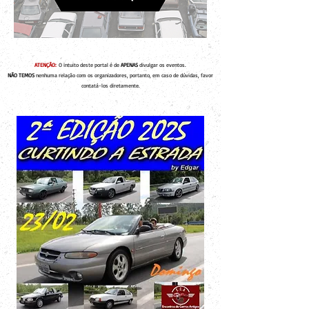
ATENÇÃO:
O intuito deste portal é de
APENAS
divulgar os eventos.
NÃO TEMOS
nenhuma relação com os organizadores, portanto, em caso de dúvidas, favor
contatá-los diretamente.