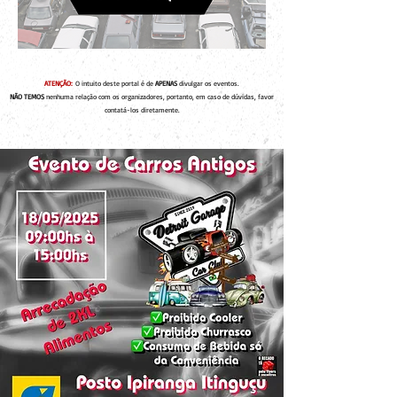
ATENÇÃO:
O intuito deste portal é de
APENAS
divulgar os eventos.
NÃO TEMOS
nenhuma relação com os organizadores, portanto, em caso de dúvidas, favor
contatá-los diretamente.