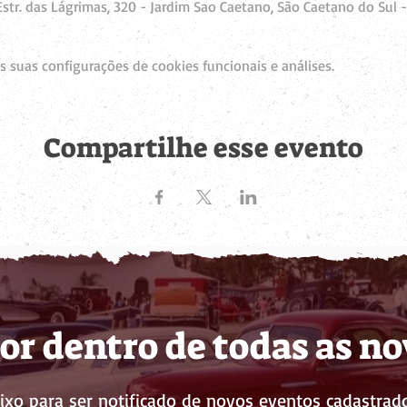
str. das Lágrimas, 320 - Jardim Sao Caetano, São Caetano do Sul -
 suas configurações de cookies funcionais e análises.
Compartilhe esse evento
or dentro de todas as n
ixo para ser notificado de novos eventos cadastrado