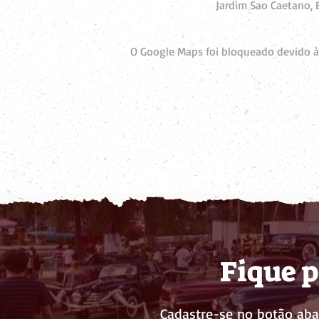
Jardim Sao Caetano, E
O Google Maps foi bloqueado devido às
Fique p
Cadastre-se no botão aba