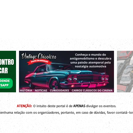
r bacanas para curtir com os seus amigos e a sua família!
 de Encontros
Publique um Encontro
Novidades e Coberturas
ATENÇÃO:
O intuito deste portal é de
APENAS
divulgar os eventos.
enhuma relação com os organizadores, portanto, em caso de dúvidas, favor contatá-los