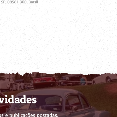
 SP, 09581-360, Brasil
ovidades
s e publicações postadas.