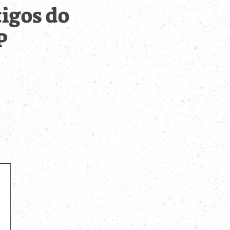
igos do
P