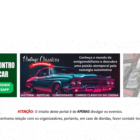
r bacanas para curtir com os seus amigos e a sua família!
 de Encontros
Publique um Encontro
Novidades e Coberturas
ATENÇÃO:
O intuito deste portal é de
APENAS
divulgar os eventos.
enhuma relação com os organizadores, portanto, em caso de dúvidas, favor contatá-los