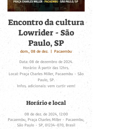
Encontro da cultura
Lowrider - São
Paulo, SP
dom., 08 de dez.
  |  
Pacaembu
Data: 08 de dezembro de 2024.
Horário: À partir das 12hrs.
Local: Praça Charles Miller, Pacaembu - São
Paulo, SP.
Infos. adicionais: vem curtir vem!
Horário e local
08 de dez. de 2024, 12:00
Pacaembu, Praça Charles Miller - Pacaembu,
São Paulo - SP, 01234-070, Brasil