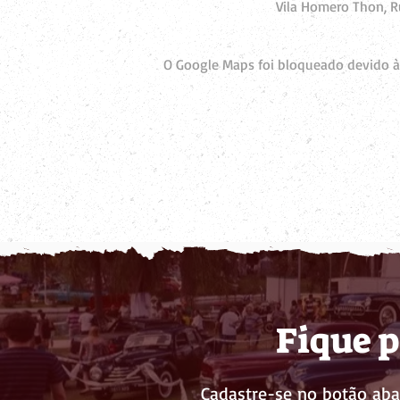
Vila Homero Thon, Ru
O Google Maps foi bloqueado devido às
Fique p
Cadastre-se no botão aba