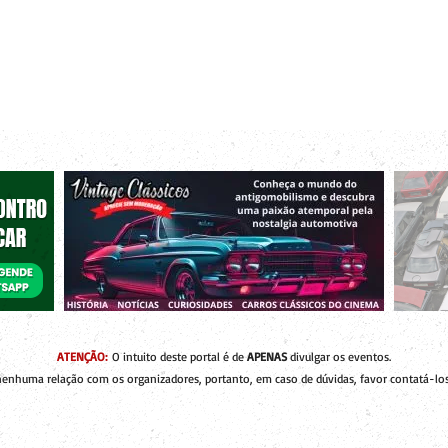
r bacanas para curtir com os seus amigos e a sua família!
 de Encontros
Publique um Encontro
Novidades e Coberturas
ATENÇÃO:
O intuito deste portal é de
APENAS
divulgar os eventos.
enhuma relação com os organizadores, portanto, em caso de dúvidas, favor contatá-los