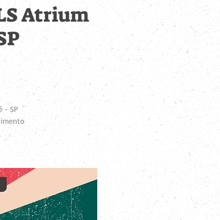
 LS Atrium
 SP
é - SP
limento