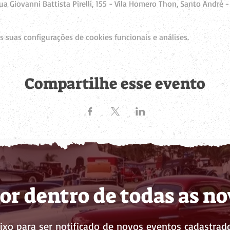
a Giovanni Battista Pirelli, 155 - Vila Homero Thon, Santo André - 
 suas configurações de cookies funcionais e análises.
Compartilhe esse evento
or dentro de todas as n
ixo para ser notificado de novos eventos cadastrado