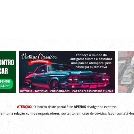
r bacanas para curtir com os seus amigos e a sua família!
 de Encontros
Publique um Encontro
Novidades e Coberturas
ATENÇÃO:
O intuito deste portal é de
APENAS
divulgar os eventos.
enhuma relação com os organizadores, portanto, em caso de dúvidas, favor contatá-los