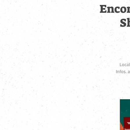
Encon
S
Local
Infos.