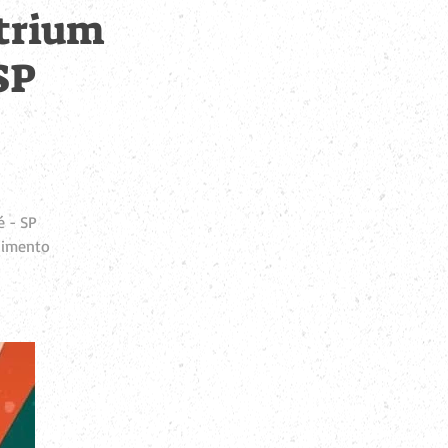
Atrium
SP
é - SP
limento