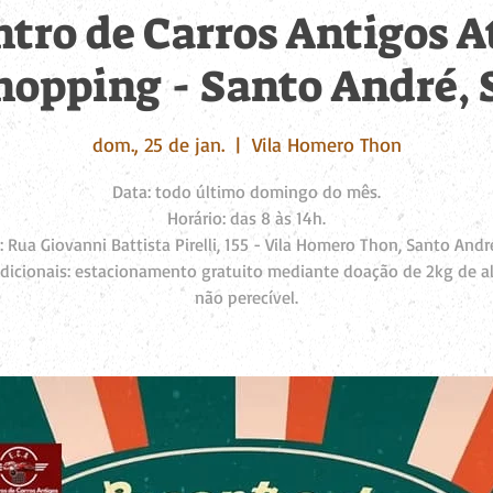
tro de Carros Antigos 
hopping - Santo André, 
dom., 25 de jan.
  |  
Vila Homero Thon
Data: todo último domingo do mês.
Horário: das 8 às 14h.
: Rua Giovanni Battista Pirelli, 155 - Vila Homero Thon, Santo Andr
 adicionais: estacionamento gratuito mediante doação de 2kg de a
não perecível.