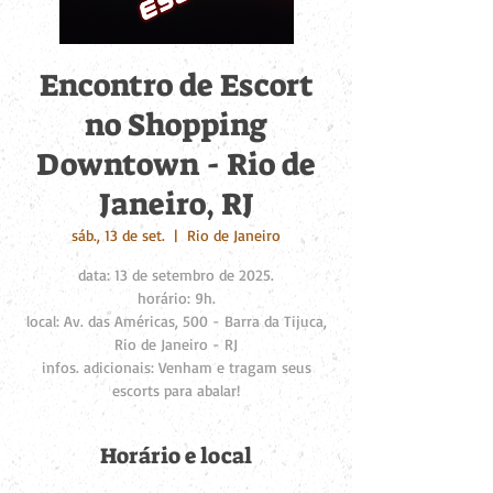
Encontro de Escort
no Shopping
Downtown - Rio de
Janeiro, RJ
sáb., 13 de set.
  |  
Rio de Janeiro
data: 13 de setembro de 2025.
horário: 9h.
local: Av. das Américas, 500 - Barra da Tijuca,
Rio de Janeiro - RJ
infos. adicionais: Venham e tragam seus
escorts para abalar!
Horário e local