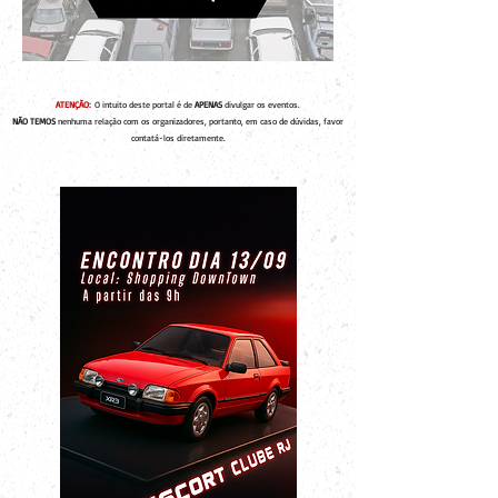
ATENÇÃO:
O intuito deste portal é de
APENAS
divulgar os eventos.
NÃO TEMOS
nenhuma relação com os organizadores, portanto, em caso de dúvidas, favor
contatá-los diretamente.