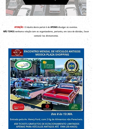
ATENÇÃO:
O intuito deste portal é de
APENAS
divulgar os eventos.
NÃO TEMOS
nenhuma relação com os organizadores, portanto, em caso de dúvidas, favor
contatá-los diretamente.