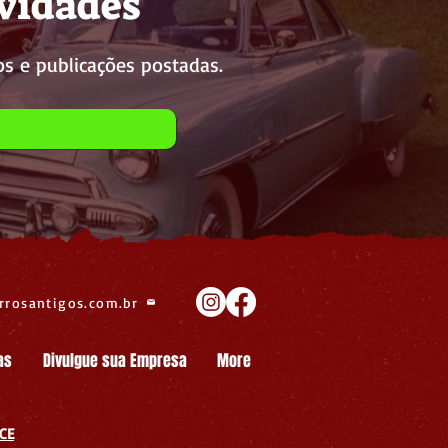
ovidades
s e publicações postadas.
rrosantigos.com.br
as
Divulgue sua Empresa
More
CE