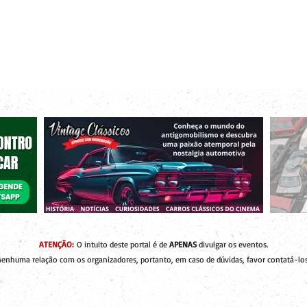
r bacanas para curtir com os seus amigos e a sua família!
 de Encontros
Publique um Encontro
Novidades e Coberturas
ATENÇÃO:
O intuito deste portal é de
APENAS
divulgar os eventos.
enhuma relação com os organizadores, portanto, em caso de dúvidas, favor contatá-los