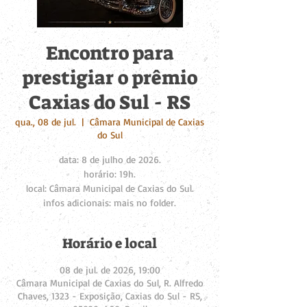
Encontro para
prestigiar o prêmio
Caxias do Sul - RS
qua., 08 de jul.
  |  
Câmara Municipal de Caxias
do Sul
data: 8 de julho de 2026.
horário: 19h.
local: Câmara Municipal de Caxias do Sul.
infos adicionais: mais no folder.
Horário e local
08 de jul. de 2026, 19:00
Câmara Municipal de Caxias do Sul, R. Alfredo
Chaves, 1323 - Exposição, Caxias do Sul - RS,