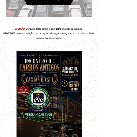
ATENÇÃO:
O intuito deste portal é de
APENAS
divulgar os eventos.
NÃO TEMOS
nenhuma relação com os organizadores, portanto, em caso de dúvidas, favor
contatá-los diretamente.