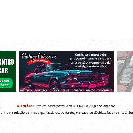
r bacanas para curtir com os seus amigos e a sua família!
 de Encontros
Publique um Encontro
Novidades e Coberturas
ATENÇÃO:
O intuito deste portal é de
APENAS
divulgar os eventos.
enhuma relação com os organizadores, portanto, em caso de dúvidas, favor contatá-los