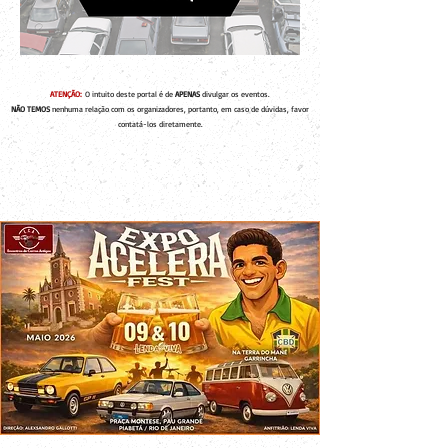
ATENÇÃO:
O intuito deste portal é de
APENAS
divulgar os eventos.
NÃO TEMOS
nenhuma relação com os organizadores, portanto, em caso de dúvidas, favor
contatá-los diretamente.