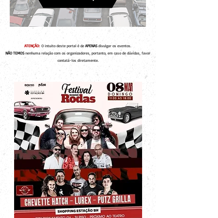
ATENÇÃO:
O intuito deste portal é de
APENAS
divulgar os eventos.
NÃO TEMOS
nenhuma relação com os organizadores, portanto, em caso de dúvidas, favor
contatá-los diretamente.