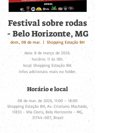
Festival sobre rodas
- Belo Horizonte, MG
dom., 08 de mar.
  |  
Shopping Estação BH
data: 8 de março de 2026.
horário: 11 às 18h.
local: Shopping Estação BH.
infos adicionais: mais no folder.
Horário e local
08 de mar. de 2026, 11:00 – 18:00
Shopping Estação BH, Av. Cristiano Machado,
11833 - Vila Cloris, Belo Horizonte - MG,
31744-007, Brasil