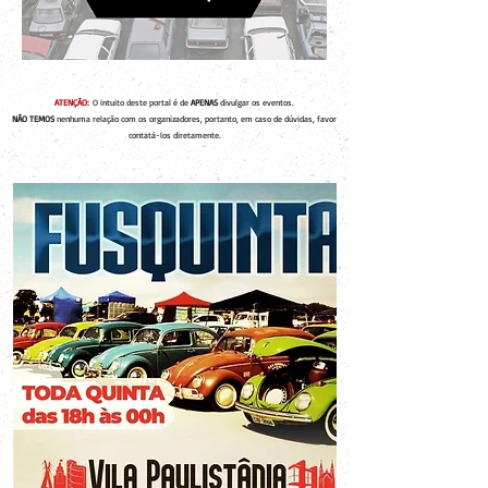
ATENÇÃO:
O intuito deste portal é de
APENAS
divulgar os eventos.
NÃO TEMOS
nenhuma relação com os organizadores, portanto, em caso de dúvidas, favor
contatá-los diretamente.