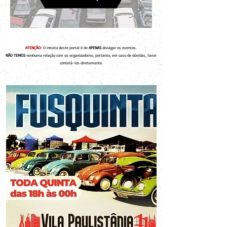
ATENÇÃO:
O intuito deste portal é de
APENAS
divulgar os eventos.
NÃO TEMOS
nenhuma relação com os organizadores, portanto, em caso de dúvidas, favor
contatá-los diretamente.