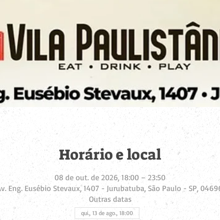
Horário e local
08 de out. de 2026, 18:00 – 23:50
Av. Eng. Eusébio Stevaux, 1407 - Jurubatuba, São Paulo - SP, 04696
Outras datas
qui., 13 de ago., 18:00