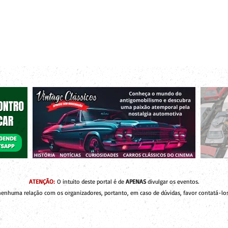
r bacanas para curtir com os seus amigos e a sua família!
 de Encontros
Publique um Encontro
Novidades e Coberturas
ATENÇÃO:
O intuito deste portal é de
APENAS
divulgar os eventos.
enhuma relação com os organizadores, portanto, em caso de dúvidas, favor contatá-los