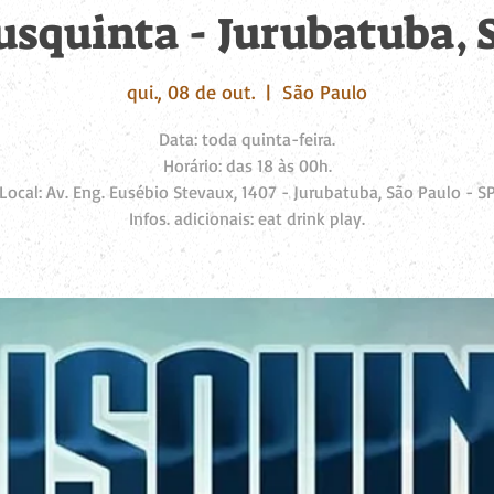
usquinta - Jurubatuba, 
qui., 08 de out.
  |  
São Paulo
Data: toda quinta-feira.
Horário: das 18 às 00h.
Local: Av. Eng. Eusébio Stevaux, 1407 - Jurubatuba, São Paulo - S
Infos. adicionais: eat drink play.