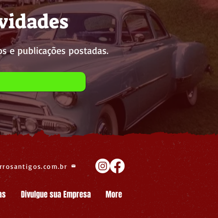
ovidades
s e publicações postadas.
rrosantigos.com.br
as
Divulgue sua Empresa
More