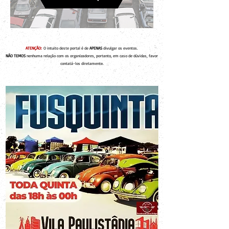
ATENÇÃO:
O intuito deste portal é de
APENAS
divulgar os eventos.
NÃO TEMOS
nenhuma relação com os organizadores, portanto, em caso de dúvidas, favor
contatá-los diretamente.