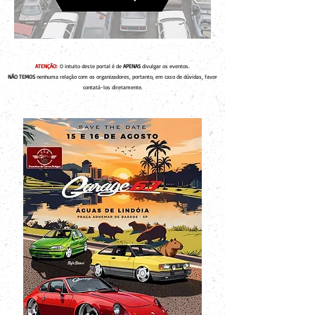
ATENÇÃO:
O intuito deste portal é de
APENAS
divulgar os eventos.
NÃO TEMOS
nenhuma relação com os organizadores, portanto, em caso de dúvidas, favor
contatá-los diretamente.