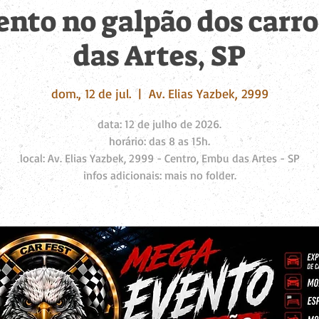
nto no galpão dos carr
das Artes, SP
dom., 12 de jul.
  |  
Av. Elias Yazbek, 2999
data: 12 de julho de 2026.
horário: das 8 as 15h.
local: Av. Elias Yazbek, 2999 - Centro, Embu das Artes - SP
infos adicionais: mais no folder.