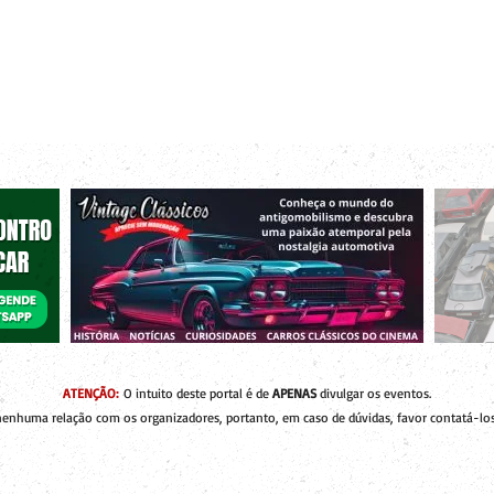
r bacanas para curtir com os seus amigos e a sua família!
 de Encontros
Publique um Encontro
Novidades e Coberturas
ATENÇÃO:
O intuito deste portal é de
APENAS
divulgar os eventos.
enhuma relação com os organizadores, portanto, em caso de dúvidas, favor contatá-los