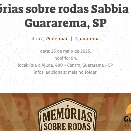
ias sobre rodas Sabbia 
Guararema, SP
dom., 25 de mai.
  |  
Guararema
data: 25 de maio de 2025.
horário: 9h.
local: Rua d'Ajuda, 480 - Centro, Guararema - SP
infos. adicionais: mais no folder.