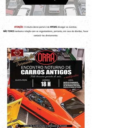
ATENÇÃO:
O intuito deste portal é de
APENAS
divulgar os eventos.
NÃO TEMOS
nenhuma relação com os organizadores, portanto, em caso de dúvidas, favor
contatá-los diretamente.