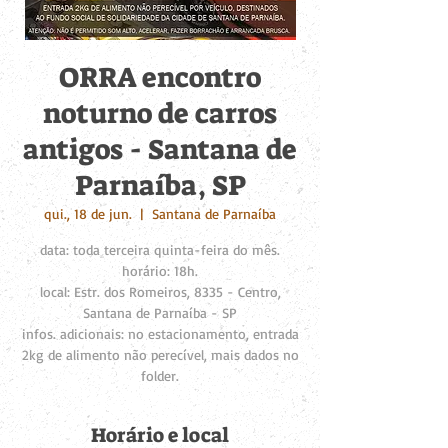
ORRA encontro
noturno de carros
antigos - Santana de
Parnaíba, SP
qui., 18 de jun.
  |  
Santana de Parnaíba
data: toda terceira quinta-feira do mês.
horário: 18h.
local: Estr. dos Romeiros, 8335 - Centro,
Santana de Parnaíba - SP
infos. adicionais: no estacionamento, entrada
2kg de alimento não perecível, mais dados no
folder.
Horário e local