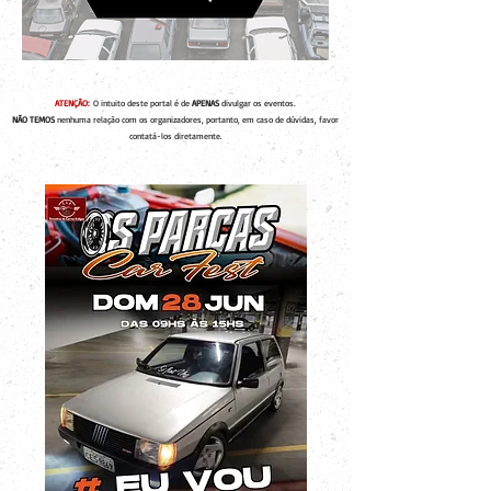
ATENÇÃO:
O intuito deste portal é de
APENAS
divulgar os eventos.
NÃO TEMOS
nenhuma relação com os organizadores, portanto, em caso de dúvidas, favor
contatá-los diretamente.