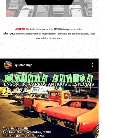
ATENÇÃO:
O intuito deste portal é de
APENAS
divulgar os eventos.
NÃO TEMOS
nenhuma relação com os organizadores, portanto, em caso de dúvidas, favor
contatá-los diretamente.