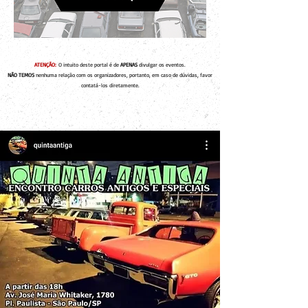
ATENÇÃO:
O intuito deste portal é de
APENAS
divulgar os eventos.
NÃO TEMOS
nenhuma relação com os organizadores, portanto, em caso de dúvidas, favor
contatá-los diretamente.